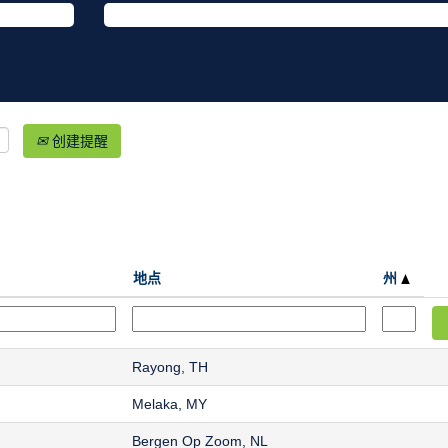
创建提醒
地点
州
Rayong, TH
Melaka, MY
Bergen Op Zoom, NL