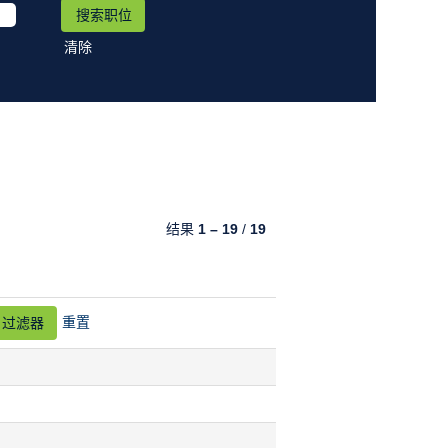
清除
结果
1 – 19
/
19
重置