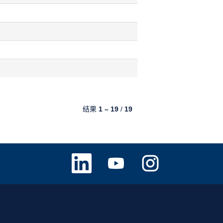
结果
1 – 19
/
19
在
在
在
新
新
新
选
选
选
项
项
项
卡
卡
卡
中
中
中
打
打
打
开
开
开
。
。
。