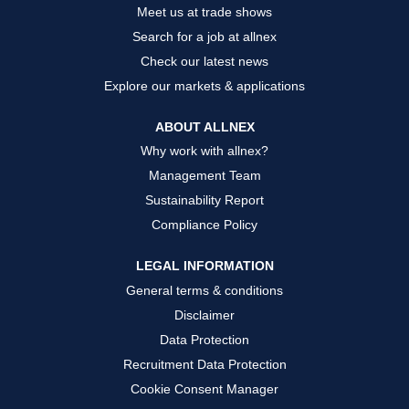
g
g
g
Meet us at trade shows
i
i
i
s
s
s
Search for a job at allnex
t
t
t
e
e
e
Check our latest news
r
r
r
k
k
k
Explore our markets & applications
a
a
a
r
r
r
t
t
t
ABOUT ALLNEX
e
e
e
g
g
g
Why work with allnex?
e
e
e
ö
ö
ö
Management Team
f
f
f
f
f
f
Sustainability Report
n
n
n
e
e
e
Compliance Policy
t
t
t
.
.
.
LEGAL INFORMATION
General terms & conditions
Disclaimer
Data Protection
Recruitment Data Protection
Cookie Consent Manager