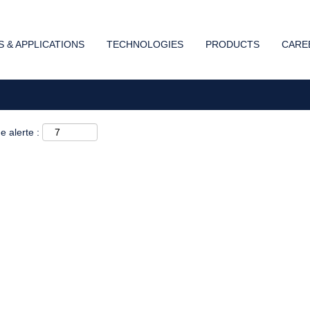
Rechercher par lieu
 & APPLICATIONS
TECHNOLOGIES
PRODUCTS
CARE
e alerte :