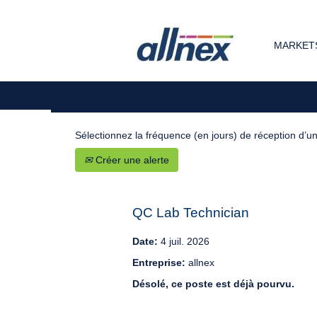
Rechercher par mot-clé
MARKETS
Afficher plus d’options
Sélectionnez la fréquence (en jours) de réception d’un
Créer une alerte
QC Lab Technician
Date:
4 juil. 2026
Entreprise:
allnex
Désolé, ce poste est déjà pourvu.