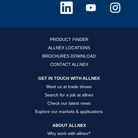
M
M
M
ở
ở
ở
t
t
t
r
r
r
o
o
o
n
n
n
g
g
g
t
t
t
h
h
h
PRODUCT FINDER
ẻ
ẻ
ẻ
m
m
m
ALLNEX LOCATIONS
ớ
ớ
ớ
i
i
i
BROCHURES DOWNLOAD
.
.
.
CONTACT ALLNEX
GET IN TOUCH WITH ALLNEX
Meet us at trade shows
Search for a job at allnex
Check our latest news
Explore our markets & applications
ABOUT ALLNEX
Why work with allnex?