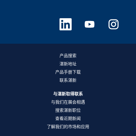
在
在
在
新
新
新
选
选
选
项
项
项
卡
卡
卡
中
中
中
打
打
打
开
开
开
。
。
。
产品搜索
湛新地址
产品手册下载
联系湛新
与湛新取得联系
与我们在展会相遇
搜索湛新职位
查看近期新闻
了解我们的市场和应用