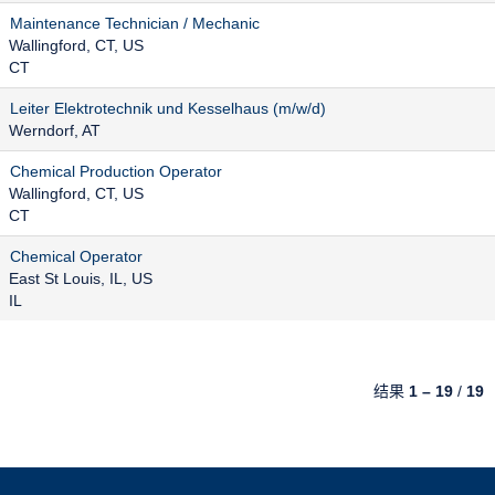
Maintenance Technician / Mechanic
Wallingford, CT, US
CT
Leiter Elektrotechnik und Kesselhaus (m/w/d)
Werndorf, AT
Chemical Production Operator
Wallingford, CT, US
CT
Chemical Operator
East St Louis, IL, US
IL
结果
1 – 19
/
19