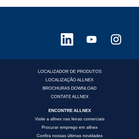
A
A
A
b
b
b
r
r
r
e
e
e
e
e
e
m
m
m
u
u
u
m
m
m
a
a
a
LOCALIZADOR DE PRODUTOS
n
n
n
o
o
o
LOCALIZAÇÃO ALLNEX
v
v
v
a
a
a
BROCHURAS DOWNLOAD
g
g
g
u
u
u
CONTATE ALLNEX
i
i
i
a
a
a
.
.
.
ENCONTRE ALLNEX
Visite a allnex nas feiras comerciais
Procurar emprego em allnex
Confira nossas últimas novidades