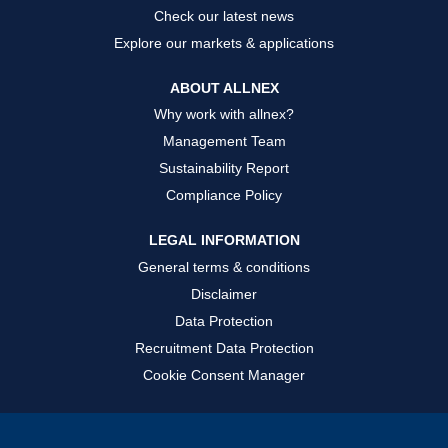
к
к
к
Check our latest news
е
е
е
.
.
.
Explore our markets & applications
ABOUT ALLNEX
Why work with allnex?
Management Team
Sustainability Report
Compliance Policy
LEGAL INFORMATION
General terms & conditions
Disclaimer
Data Protection
Recruitment Data Protection
Cookie Consent Manager