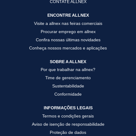
CONTATE ALLNEX
i
i
i
a
a
a
.
.
.
ENCONTRE ALLNEX
Visite a allnex nas feiras comerciais
Procurar emprego em allnex
Confira nossas últimas novidades
Conheça nossos mercados e aplicações
SOBRE A ALLNEX
Por que trabalhar na allnex?
Time de gerenciamento
Sustentabilidade
Conformidade
INFORMAÇÕES LEGAIS
Termos e condições gerais
Aviso de isenção de responsabilidade
Proteção de dados