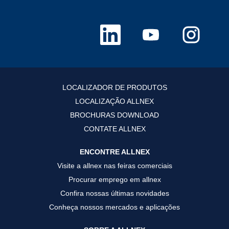
A
A
A
b
b
b
r
r
r
e
e
e
e
e
e
m
m
m
u
u
u
m
m
m
a
a
a
LOCALIZADOR DE PRODUTOS
n
n
n
o
o
o
LOCALIZAÇÃO ALLNEX
v
v
v
a
a
a
BROCHURAS DOWNLOAD
g
g
g
u
u
u
CONTATE ALLNEX
i
i
i
a
a
a
.
.
.
ENCONTRE ALLNEX
Visite a allnex nas feiras comerciais
Procurar emprego em allnex
Confira nossas últimas novidades
Conheça nossos mercados e aplicações